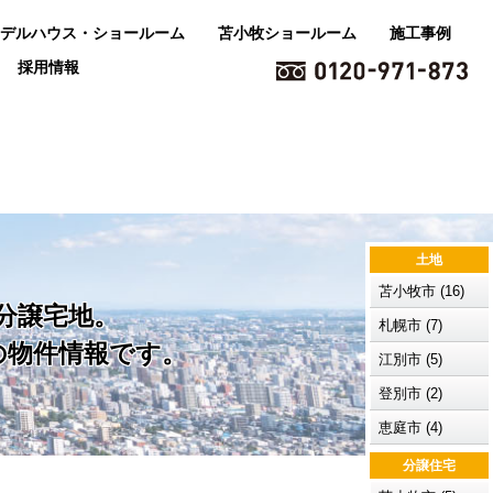
デルハウス・ショールーム
苫小牧ショールーム
施工事例
採用情報
土地
苫小牧市 (16)
分譲宅地。
札幌市 (7)
の物件情報です。
江別市 (5)
登別市 (2)
恵庭市 (4)
分譲住宅