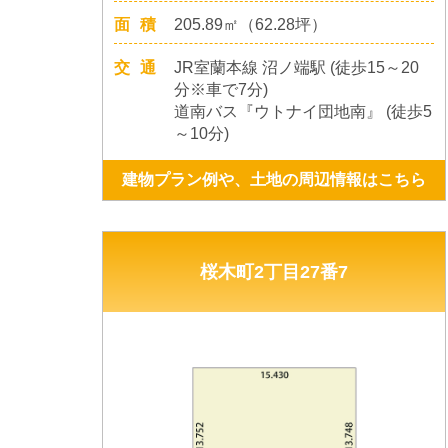
面積
205.89㎡（62.28坪）
交通
JR室蘭本線 沼ノ端駅 (徒歩15～20
分※車で7分)
道南バス『ウトナイ団地南』 (徒歩5
～10分)
建物プラン例や、土地の周辺情報はこちら
桜木町2丁目27番7