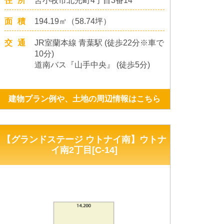
住所
苫小牧市北光町4丁目3番14
面積
194.19㎡（58.74坪）
交通
JR室蘭本線 青葉駅 (徒歩22分※車で
10分)
道南バス『山手中央』 (徒歩5分)
建物プラン例や、土地の周辺情報はこちら
【グランドステージ ウトナイ南】ウトナ
イ南2丁目[C-14]