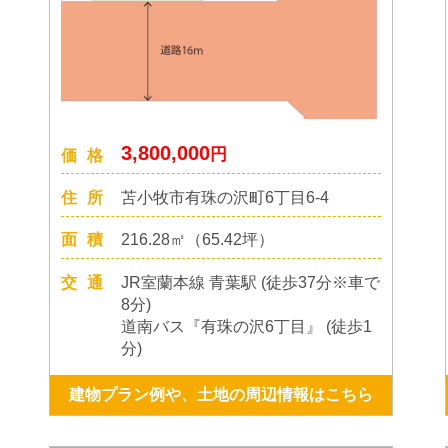
3,800,000
円
価格
住所
苫小牧市有珠の沢町6丁目6-4
面積
216.28㎡（65.42坪）
交通
JR室蘭本線 青葉駅 (徒歩37分※車で
8分)
道南バス『有珠の沢6丁目』 (徒歩1
分)
建物プラン例や、土地の周辺情報はこちら