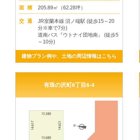
面積
205.89㎡（62.28坪）
交通
JR室蘭本線 沼ノ端駅 (徒歩15～20
分※車で7分)
道南バス『ウトナイ団地南』 (徒歩5
～10分)
建物プラン例や、土地の周辺情報はこちら
有珠の沢町6丁目6-4