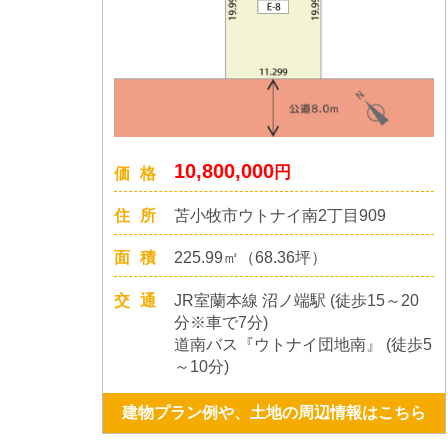
10,800,000
円
価格
住所
苫小牧市ウトナイ南2丁目909
面積
225.99㎡（68.36坪）
交通
JR室蘭本線 沼ノ端駅 (徒歩15～20
分※車で7分)
道南バス『ウトナイ団地南』 (徒歩5
～10分)
建物プラン例や、土地の周辺情報はこちら