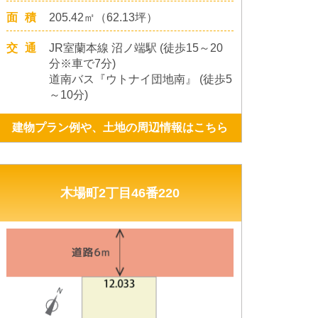
面積
205.42㎡（62.13坪）
交通
JR室蘭本線 沼ノ端駅 (徒歩15～20
分※車で7分)
道南バス『ウトナイ団地南』 (徒歩5
～10分)
建物プラン例や、土地の周辺情報はこちら
木場町2丁目46番220