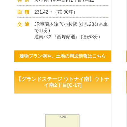
住所
苫小牧市新中野町2丁目7番22
面積
231.42㎡（70.00坪）
交通
JR室蘭本線 苫小牧駅 (徒歩23分※車
で11分)
道南バス『西埠頭通』 (徒歩3分)
建物プラン例や、土地の周辺情報はこちら
【グランドステージ ウトナイ南】ウトナ
イ南2丁目[C-17]