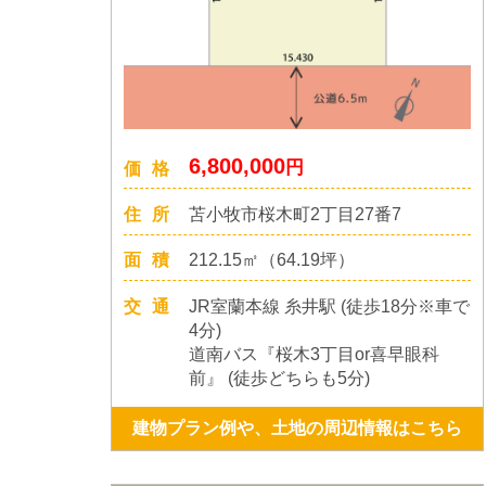
6,800,000
円
価格
住所
苫小牧市桜木町2丁目27番7
面積
212.15㎡（64.19坪）
交通
JR室蘭本線 糸井駅 (徒歩18分※車で
4分)
道南バス『桜木3丁目or喜早眼科
前』 (徒歩どちらも5分)
建物プラン例や、土地の周辺情報はこちら