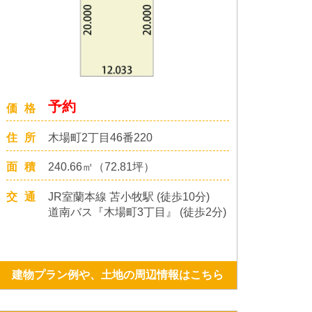
予約
価格
住所
木場町2丁目46番220
面積
240.66㎡（72.81坪）
交通
JR室蘭本線 苫小牧駅 (徒歩10分)
道南バス『木場町3丁目』 (徒歩2分)
建物プラン例や、土地の周辺情報はこちら