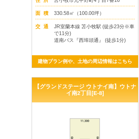
住所
苫小牧市元中野町4丁目7番16
面積
330.58㎡（100.00坪）
交通
JR室蘭本線 苫小牧駅 (徒歩23分※車
で11分)
道南バス『西埠頭通』 (徒歩1分)
建物プラン例や、土地の周辺情報はこちら
【グランドステージ ウトナイ南】ウトナ
イ南2丁目[E-8]