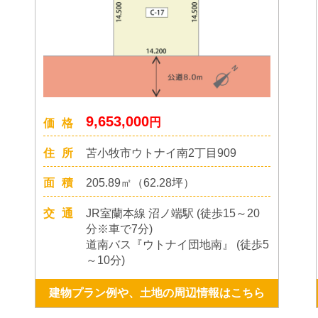
9,653,000
円
価格
住所
苫小牧市ウトナイ南2丁目909
面積
205.89㎡（62.28坪）
交通
JR室蘭本線 沼ノ端駅 (徒歩15～20
分※車で7分)
道南バス『ウトナイ団地南』 (徒歩5
～10分)
建物プラン例や、土地の周辺情報はこちら