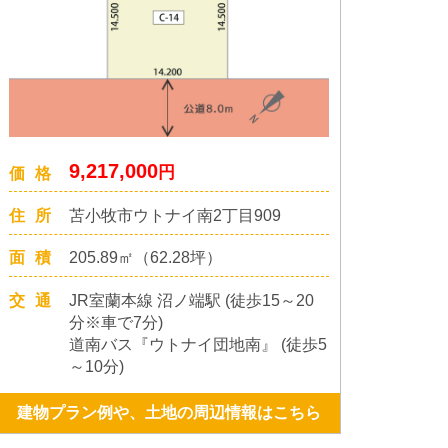
9,217,000
円
価格
住所
苫小牧市ウトナイ南2丁目909
面積
205.89㎡（62.28坪）
交通
JR室蘭本線 沼ノ端駅 (徒歩15～20
分※車で7分)
道南バス『ウトナイ団地南』 (徒歩5
～10分)
建物プラン例や、土地の周辺情報はこちら