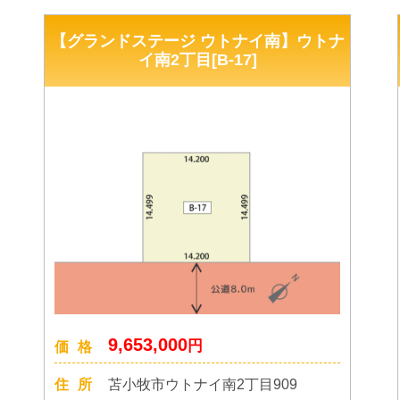
【グランドステージ ウトナイ南】ウトナ
イ南2丁目[B-17]
9,653,000
円
価格
住所
苫小牧市ウトナイ南2丁目909