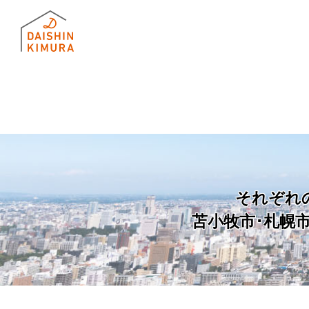
それぞれ
苫小牧市･札幌市