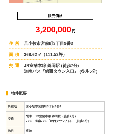
販売価格
3,200,000
円
住所
苫小牧市宮前町3丁目9番3
面積
368.62㎡（111.53坪）
交通
JR室蘭本線 錦岡駅 (徒歩7分)
道南バス『錦西タウン入口』 (徒歩5分)
物件概要
所在地
苫小牧市宮前町3丁目9番3
電車 JR室蘭本線 錦岡駅（徒歩7分）
交通
バス 道南バス『錦西タウン入口』（徒歩5分）
地目
宅地