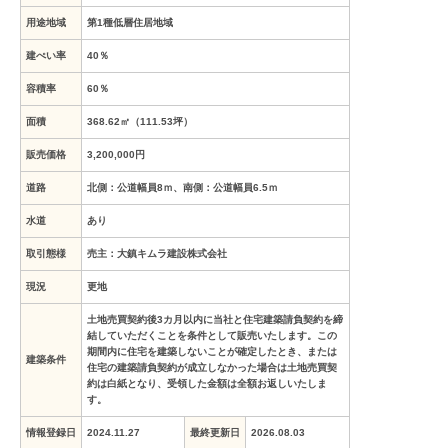
用途地域
第1種低層住居地域
建ぺい率
40％
容積率
60％
面積
368.62㎡（111.53坪）
販売価格
3,200,000
円
道路
北側：公道幅員8ｍ、南側：公道幅員6.5ｍ
水道
あり
取引態様
売主：大鎮キムラ建設株式会社
現況
更地
土地売買契約後3カ月以内に当社と住宅建築請負契約を締
結していただくことを条件として販売いたします。この
期間内に住宅を建築しないことが確定したとき、または
建築条件
住宅の建築請負契約が成立しなかった場合は土地売買契
約は白紙となり、受領した金額は全額お返しいたしま
す。
情報登録日
2024.11.27
最終更新日
2026.08.03