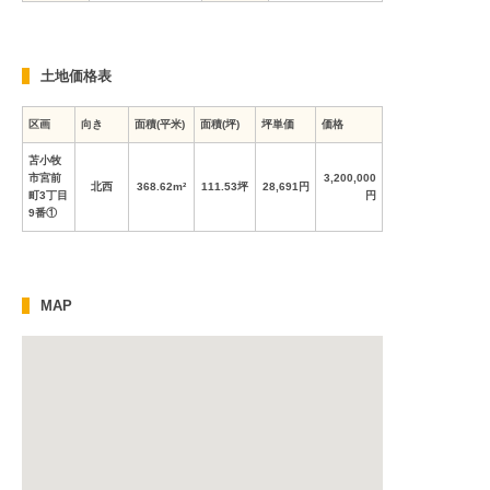
土地価格表
区画
向き
面積(平米)
面積(坪)
坪単価
価格
苫小牧
市宮前
3,200,000
北西
368.62m²
111.53坪
28,691円
町3丁目
円
9番①
MAP