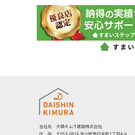
会社名
大鎮キムラ建設株式会社
住
所
〒053-0816 苫小牧市日吉町1丁目4-6