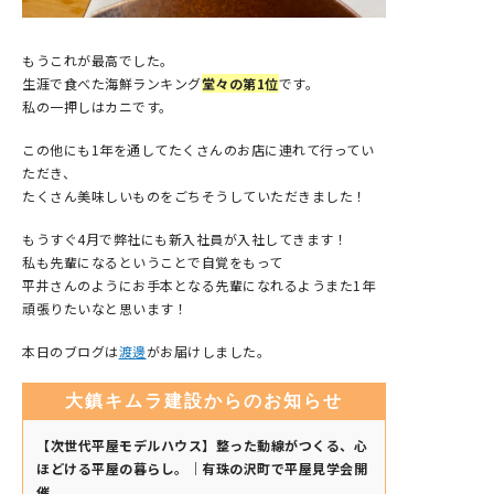
もうこれが最高でした。
生涯で食べた海鮮ランキング
堂々の第1位
です。
私の一押しはカニです。
この他にも1年を通してたくさんのお店に連れて行ってい
ただき、
たくさん美味しいものをごちそうしていただきました！
もうすぐ4月で弊社にも新入社員が入社してきます！
私も先輩になるということで自覚をもって
平井さんのようにお手本となる先輩になれるようまた1年
頑張りたいなと思います！
本日のブログは
渡邊
がお届けしました。
大鎮キムラ建設からのお知らせ
【次世代平屋モデルハウス】整った動線がつくる、心
ほどける平屋の暮らし。｜有珠の沢町で平屋見学会開
催