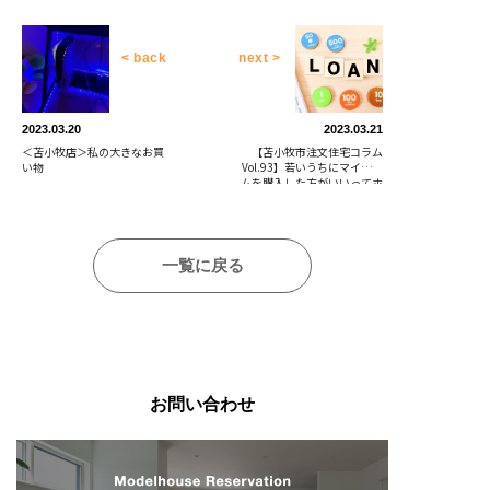
< back
next >
2023.03.20
2023.03.21
＜苫小牧店＞私の大きなお買
【苫小牧市注文住宅コラム
い物
Vol.93】若いうちにマイホー
ムを購入した方がいいってホ
ント？
一覧に戻る
お問い合わせ