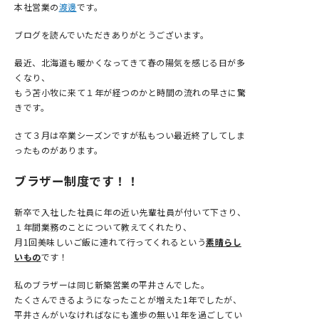
本社営業の
渡邊
です。
ブログを読んでいただきありがとうございます。
最近、北海道も暖かくなってきて春の陽気を感じる日が多
くなり、
もう苫小牧に来て１年が経つのかと時間の流れの早さに驚
きです。
さて３月は卒業シーズンですが私もつい最近終了してしま
ったものがあります。
ブラザー制度です！！
新卒で入社した社員に年の近い先輩社員が付いて下さり、
１年間業務のことについて教えてくれたり、
月1回美味しいご飯に連れて行ってくれるという
素晴らし
いもの
です！
私のブラザーは同じ新築営業の平井さんでした。
たくさんできるようになったことが増えた1年でしたが、
平井さんがいなければなにも進歩の無い1年を過ごしてい