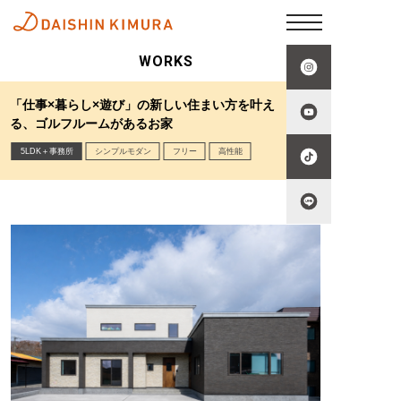
WORKS
「仕事×暮らし×遊び」の新しい住まい方を叶え
る、ゴルフルームがあるお家
5LDK＋事務所
シンプルモダン
フリー
高性能