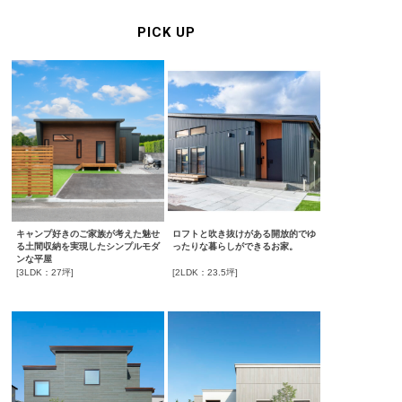
PICK UP
キャンプ好きのご家族が考えた魅せ
ロフトと吹き抜けがある開放的でゆ
る土間収納を実現したシンプルモダ
ったりな暮らしができるお家。
ンな平屋
[3LDK：27坪]
[2LDK：23.5坪]