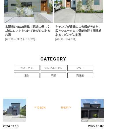
太陽光6.0kwh搭載！家計に優しく
キャンプが趣味のご夫婦が考えた、
1階にロフトをつけて遊び心のある
広々シュークロで収納抜群！開放感
お家
あるリビングのお家
[4LDK＋ロフト：33坪]
[4LDK：34.5坪]
CATEGORY
アメリカン
シンプルモダン
フリー
北欧
平屋
高性能
< back
next >
2024.07.18
2025.10.07