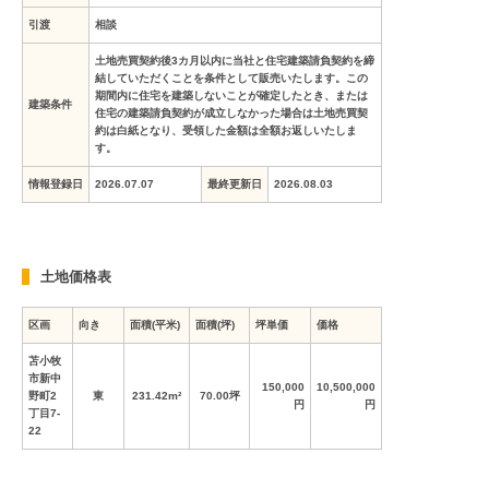
引渡
相談
土地売買契約後3カ月以内に当社と住宅建築請負契約を締
結していただくことを条件として販売いたします。この
期間内に住宅を建築しないことが確定したとき、または
建築条件
住宅の建築請負契約が成立しなかった場合は土地売買契
約は白紙となり、受領した金額は全額お返しいたしま
す。
情報登録日
2026.07.07
最終更新日
2026.08.03
土地価格表
区画
向き
面積(平米)
面積(坪)
坪単価
価格
苫小牧
市新中
150,000
10,500,000
野町2
東
231.42m²
70.00坪
円
円
丁目7-
22