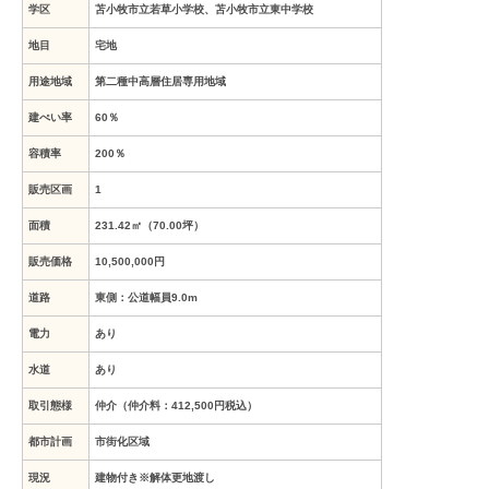
学区
苫小牧市立若草小学校、苫小牧市立東中学校
地目
宅地
用途地域
第二種中高層住居専用地域
建ぺい率
60％
容積率
200％
販売区画
1
面積
231.42㎡（70.00坪）
販売価格
10,500,000
円
道路
東側：公道幅員9.0m
電力
あり
水道
あり
取引態様
仲介（仲介料：412,500円税込）
都市計画
市街化区域
現況
建物付き※解体更地渡し