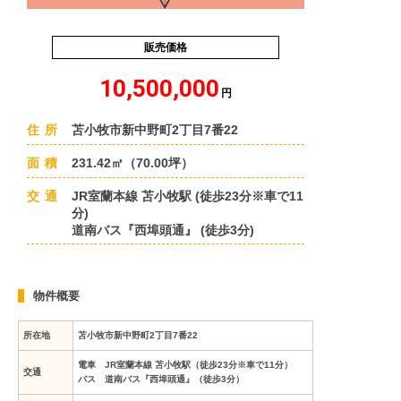
販売価格
10,500,000
円
住所
苫小牧市新中野町2丁目7番22
面積
231.42㎡（70.00坪）
交通
JR室蘭本線 苫小牧駅 (徒歩23分※車で11
分)
道南バス『西埠頭通』 (徒歩3分)
物件概要
所在地
苫小牧市新中野町2丁目7番22
電車 JR室蘭本線 苫小牧駅（徒歩23分※車で11分）
交通
バス 道南バス『西埠頭通』（徒歩3分）