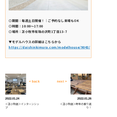
◎期間：毎週土日開催！｜ご予約なし来場もOK
◎時間：10:00～17:00
◎場所：苫小牧市有珠の沢町1丁目13-7
▼モデルハウスの詳細はこちらから
https://daishinkimura.com/modelhouse/9043/
< back
next >
2022.01.24
2022.01.26
＜苫小牧店＞インターンシッ
＜苫小牧店＞昨年の振り返
プ
り！