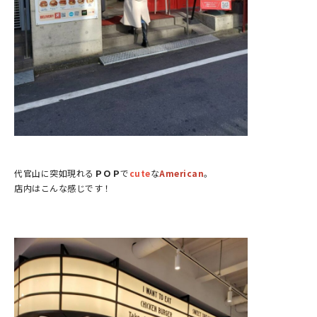
代官山に突如現れる
ＰＯＰ
で
cute
な
American
。
店内はこんな感じです！