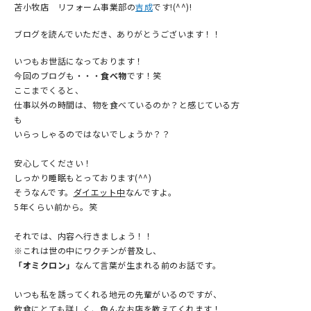
苫小牧店 リフォーム事業部の
吉成
です!(^^)!
ブログを読んでいただき、ありがとうございます！！
いつもお世話になっております！
今回のブログも・・・
食べ物
です！笑
ここまでくると、
仕事以外の時間は、物を食べているのか？と感じている方
も
いらっしゃるのではないでしょうか？？
安心してください！
しっかり睡眠もとっております(^^)
そうなんです。
ダイエット中
なんですよ。
5年くらい前から。笑
それでは、内容へ行きましょう！！
※これは世の中にワクチンが普及し、
「オミクロン」
なんて言葉が生まれる前のお話です。
いつも私を誘ってくれる地元の先輩がいるのですが、
飲食にとても詳しく、色んなお店を教えてくれます！