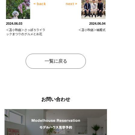
< back
next >
2024.06.03
2024.06.04
＜苫小牧店＞さっぽろライラ
＜苫小牧店＞結婚式
ックまつりのグルメとお花
一覧に戻る
お問い合わせ