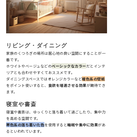
リビング・ダイニング
家族のくつろぎの場所は居心地の良い空間にすることが一
番です。
ホワイトやベージュなどの
ベーシックなカラー
だとインテ
リアとも合わせやすくておススメです。
ダイニングスペースではオレンジカラーなど
暖色系の壁紙
をポイント使いすると、
食欲を増進させる効果
が期待でき
ます。
寝室や書斎
寝室や書斎は、ゆっくりと落ち着いて過ごしたり、集中力
を高める空間です。
寒色系の落ち着いた色
を使用すると
睡眠や集中に効果
があ
るといわれています。