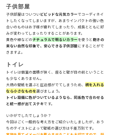
子供部屋
子供部屋はついつい
ビビッドな元気カラー
でコーディネイ
トしたくなってしまいますが、あまりインパクトの強い色
合いのものはお子様が疲れてしまったり、成長とともに好
みが変わってしまったりすることがあります。
黄色や緑などの
ナチュラルで明るいカラー
を使うと
飽きの
来ない自然な印象で、安心できる子供部屋
にすることがで
きますよ。
トイレ
トイレは個室の面積が狭く、座ると壁が目の前ということ
も少なくありません。
大柄の壁紙を選ぶと圧迫感がでてしまうため、
柄を入れる
なら小さなものを
選びましょう。
トイレ設備に色がついているようなら、同系色で合わせる
と統一感が出てステキ
です。
いかがでしたでしょうか？
今回はごく一般的な考え方をご紹介いたしましたが、おう
ちのテイストによって壁紙の選び方は千差万別です。
実物を見てイメージを膨らませることも大切ですので、悩