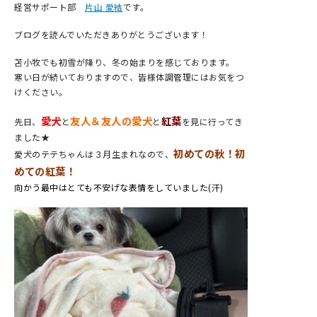
経営サポート部
片山 愛結
です。
ブログを読んでいただきありがとうございます！
苫小牧でも初雪が降り、冬の始まりを感じております。
寒い日が続いておりますので、皆様体調管理にはお気をつ
けください。
愛犬
友人＆友人の愛犬
紅葉
先日、
と
と
を見に行ってき
ました★
初めての秋！初
愛犬のテテちゃんは３月生まれなので、
めての紅葉！
向かう最中はとても不安げな表情をしていました(汗)