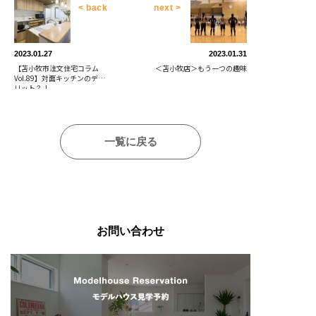
< back
next >
2023.01.27
2023.01.31
【苫小牧市注文住宅コラム
＜苫小牧店＞もう一つの趣味
Vol.89】対面キッチンのデメ
リット？！
一覧に戻る
お問い合わせ