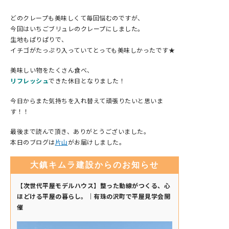
どのクレープも美味しくて毎回悩むのですが、
今回はいちごブリュレのクレープにしました。
生地もぱりぱりで、
イチゴがたっぷり入っていてとっても美味しかったです★
美味しい物をたくさん食べ、
リフレッシュ
できた休日となりました！
今日からまた気持ちを入れ替えて頑張りたいと思いま
す！！
最後まで読んで頂き、ありがとうございました。
本日のブログは
片山
がお届けしました。
大鎮キムラ建設からのお知らせ
【次世代平屋モデルハウス】整った動線がつくる、心
ほどける平屋の暮らし。｜有珠の沢町で平屋見学会開
催