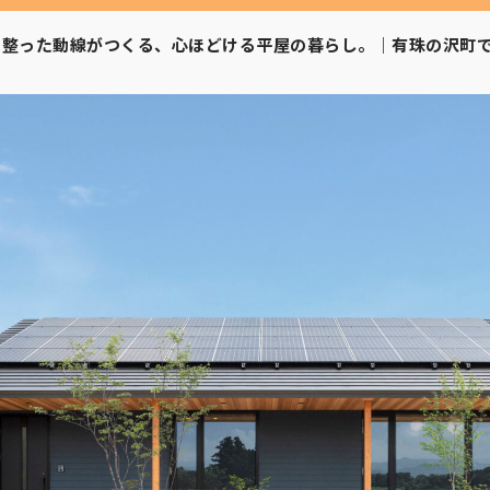
】整った動線がつくる、心ほどける平屋の暮らし。｜有珠の沢町