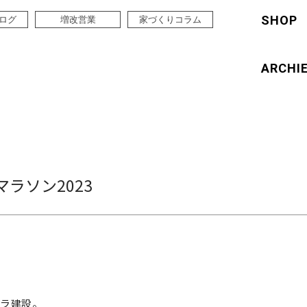
SHOP
ログ
増改営業
家づくりコラム
ARCHI
ラソン2023
ムラ建設。