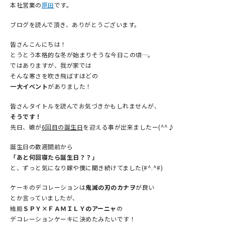
本社営業の
原田
です。
ブログを読んで頂き、ありがとうございます。
皆さんこんにちは！
とうとう本格的な冬が始まりそうな今日この頃…。
ではありますが、我が家では
そんな寒さを吹き飛ばすほどの
一大イベント
がありました！
皆さんタイトルを読んでお気づきかもしれませんが、
そうです！
先日、娘が
6回目の誕生日
を迎える事が出来ましたー(^^♪
誕生日の数週間前から
「あと何回寝たら誕生日？？」
と、ずっと気になり嫁や僕に聞き続けてました(#^.^#)
ケーキのデコレーションは
鬼滅の刃のカナヲ
が良い
とか言っていましたが、
結局
ＳＰＹ×ＦＡＭＩＬＹのアーニャ
の
デコレーションケーキに決めたみたいです！