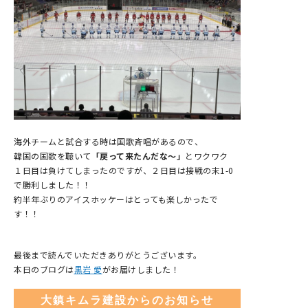
海外チームと試合する時は国歌斉唱があるので、
韓国の国歌を聴いて
「戻って来たんだな～」
とワクワク
１日目は負けてしまったのですが、２日目は接戦の末1-0
で勝利しました！！
約半年ぶりのアイスホッケーはとっても楽しかったで
す！！
最後まで読んでいただきありがとうございます。
本日のブログは
黒岩 愛
がお届けしました！
大鎮キムラ建設からのお知らせ