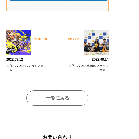
< back
next >
2022.09.12
2022.09.14
＜苫小牧店＞ハマっているゲ
＜苫小牧店＞念願のマラソン
ーム
大会！
一覧に戻る
お問い合わせ