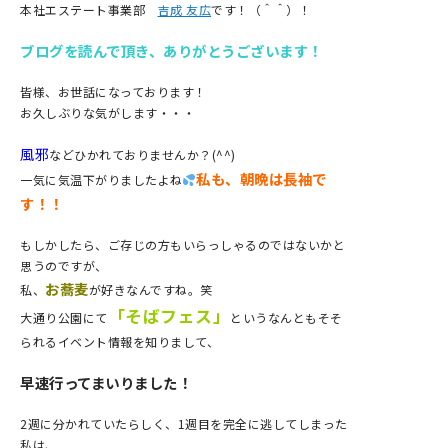
本社エステート事業部
吉成 友広
です！（＾＾）！
ブログを読んで頂き、ありがとうございます！
皆様、お世話になっております！
お久しぶりな気がします・・・
風邪
などひかれておりませんか？(^^)
私も、朝晩は長袖で
一気に気温下がりましたよね
す！！
もしかしたら、ご存じの方もいらっしゃるのではないかと
思うのですが、
お蕎麦
私、
が好きなんですね。笑
「そばフェス」
大通り公園にて
というなんともそそ
られるイベント情報を知りまして、
早速行ってまいりました！
2週に分かれていたらしく、1週目を完全に逃してしまった
私は、