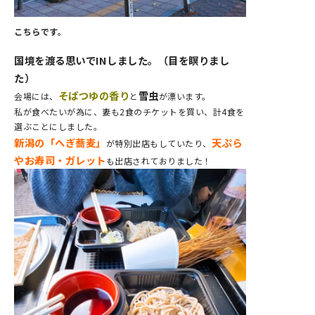
こちらです。
国境を渡る思いでINしました。（目を瞑りまし
た）
そばつゆの香り
雪虫
会場には、
と
が漂います。
私が食べたいが為に、妻も2食のチケットを買い、計4食を
選ぶことにしました。
新潟の「へぎ蕎麦」
天ぷら
が特別出店もしていたり、
やお寿司・ガレット
も出店されておりました！