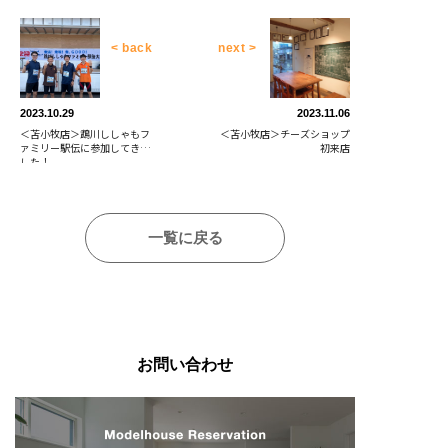
< back
next >
2023.10.29
2023.11.06
＜苫小牧店＞鵡川ししゃもフ
＜苫小牧店＞チーズショップ
ァミリー駅伝に参加してきま
初来店
した！
一覧に戻る
お問い合わせ