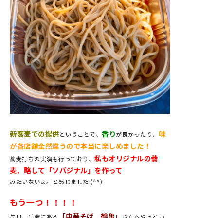
新蕎麦での提供
香り
味
ということで、
が良かったり、
が各店舗全然違うので本当に楽しめました！
私もオリジナルの蕎
蕎麦打ちの実演も行っており、
麦、略して「ソバジナル」を作って
みたいないぁ。と感じました!(^^)!
もう一つ！！！！
「中華そば 鶴亀」
先日、千歳にある
さんへやっとい