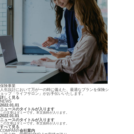
保険事業
人生設計において万が一の時に備えた、最適なプランを保険シ
ョップ「ライフサロン」がお手伝いいたします。
詳しく見る
NEWS
2022.01.01
ニュースのタイトルが入ります
この文章はダミーです。本文抜粋が入ります。
2022.01.01
ニュースのタイトルが入ります
この文章はダミーです。本文抜粋が入ります。
すべて見る
COMPANY
会社案内