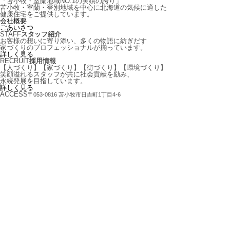
「苫小牧・室蘭地域NO.1の実績の誇り」
苫小牧・室蘭・登別地域を中心に北海道の気候に適した
健康住宅をご提供しています。
会社概要
ごあいさつ
STAFF
スタッフ紹介
お客様の想いに寄り添い、多くの物語に紡ぎだす
家づくりのプロフェッショナルが揃っています。
詳しく見る
RECRUIT
採用情報
【人づくり】【家づくり】【街づくり】【環境づくり】
笑顔溢れるスタッフが共に社会貢献を励み、
永続発展を目指しています。
詳しく見る
ACCESS
〒053-0816 苫小牧市日吉町1丁目4-6